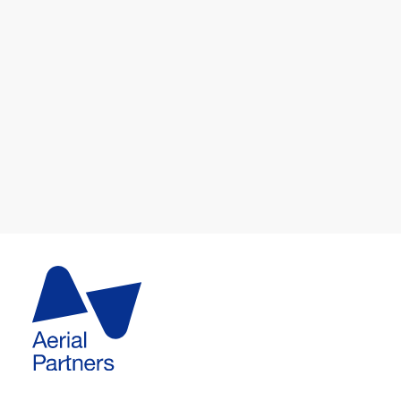
ビジネス開発部部長
藤村 大生
Daiki Fujimura
more