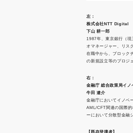
左：
株式会社NTT Digital M
下山 耕一郎
1987年、東京銀行（
オマネージャー、リス
在職中から、ブロック
の新規設立等のプロジェク
右：
金融庁 総合政策局イノ
牛田 遼介
金融庁においてイノベ
AML/CFT関連の国際
ーにおいて分散型金融
【既存登壇者】