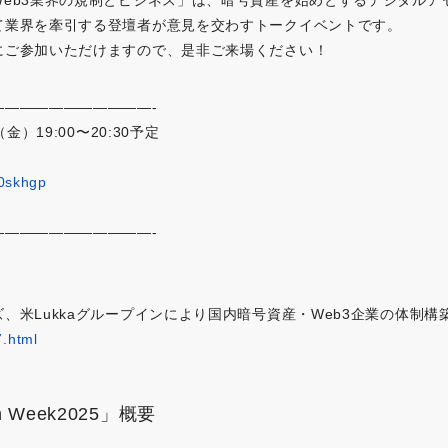
て業界を牽引する登壇者が意見を交わすトークイベントです。
にご参加いただけますので、是非ご来場ください！
———————————-
金）19:00〜20:30予定
70skhgp
———————————-
、米Lukkaグループインにより国内暗号資産・Web3企業の体制構
.html
ch Week2025」概要