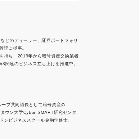
引などのディーラー、証券ポートフォリ
管理に従事。
持ち、2019年から暗号資産交換業者
web3関連のビジネス立ち上げを推進中。
ループ共同議長として暗号資産の
ウン大学Cyber SMART研究センタ
ドンビジネススクール金融学修士。