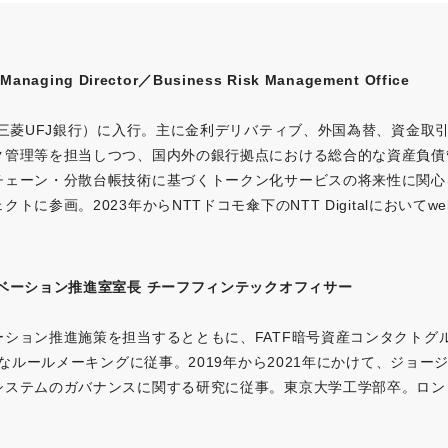
anaging Director／Business Risk Management Office
現三菱UFJ銀行）に入行。主に金利デリバティブ、外国為替、資金取
ク管理等を担当しつつ、国内外の銀行拠点における総合的な資産負債
チェーン・分散台帳技術に基づくトークン化サービスの将来性に関心を
トに参画。2023年からNTTドコモ傘下のNTT Digitalにおいて
ベーション推進室室長 チーフフィンテックオフィサー
ーション推進施策を担当するとともに、FATF暗号資産コンタクトグ
的なルールメーキングに従事。2019年から2021年にかけて、ジョージタ
システムのガバナンスに関する研究に従事。東京大学工学部卒。ロン