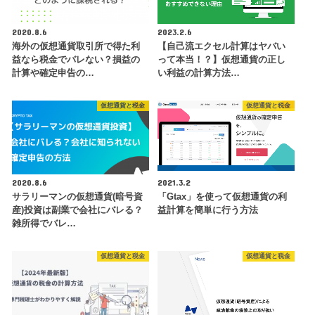
2020.8.6
2023.2.6
海外の仮想通貨取引所で得た利
【自己流エクセル計算はヤバい
益なら税金でバレない？損益の
って本当！？】仮想通貨の正し
計算や確定申告の…
い利益の計算方法…
仮想通貨と税金
仮想通貨と税金
2020.8.6
2021.3.2
サラリーマンの仮想通貨(暗号資
「Gtax」を使って仮想通貨の利
産)投資は副業で会社にバレる？
益計算を簡単に行う方法
雑所得でバレ…
仮想通貨と税金
仮想通貨と税金