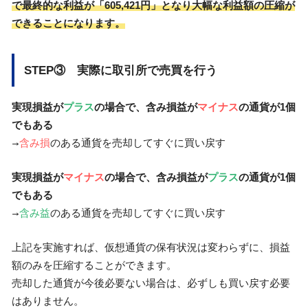
で最終的な利益が「605,421円」となり大幅な利益額の圧縮が
できることになります。
STEP③ 実際に取引所で売買を行う
実現損益が
プラス
の場合で、含み損益が
マイナス
の通貨が1個
でもある
→
含み損
のある通貨を売却してすぐに買い戻す
実現損益が
マイナス
の場合で、含み損益が
プラス
の通貨が1個
でもある
→
含み益
のある通貨を売却してすぐに買い戻す
上記を実施すれば、仮想通貨の保有状況は変わらずに、損益
額のみを圧縮することができます。
売却した通貨が今後必要ない場合は、必ずしも買い戻す必要
はありません。