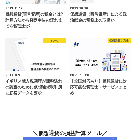
2021.11.17
2019.10.10
仮想通貨(暗号資産)の税金とは?
仮想通貨（暗号資産）による政
計算方法から確定申告の流れま
治献金の税務上の取扱い
でを税理士が…
news
仮想通貨と税金
2019.8.9
2020.10.20
イギリス歳入税関庁が課税逃れ
【全国対応あり】仮想通貨に対
の調査のために仮想通貨取引所
応可能な税理士・サービスまと
に顧客データを要求
め
＼仮想通貨の損益計算ツール／